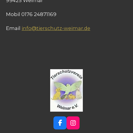
99425 Weimar
Mobil 0176 24871169
Email
info@tierschutz-weimar.de
F
I
a
n