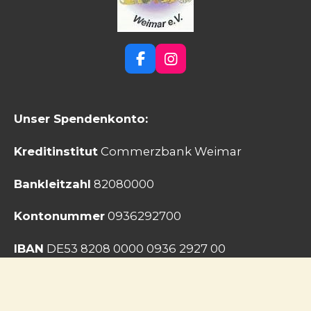
F
I
a
n
c
s
e
t
Unser Spendenkonto:
b
a
o
g
o
r
Kreditinstitut
Commerzbank Weimar
k
a
m
Bankleitzahl
82080000
Kontonummer
0936292700
IBAN
DE53 8208 0000 0936 2927 00
BIC
DRESDEFF827
© 2024 - 2026 Tierschutzverein Weimar e.V.