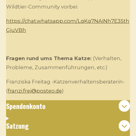
Wildtier-Community vorbei:
https://chat.whatsapp.com/LqKq7NAiNh7E3Sth
GjuVBh
Fragen rund ums Thema Katze:
(Verhalten,
Probleme, Zusammenführungen, etc.)
Franziska Freitag -Katzenverhaltensberaterin-
(
franzi.frei@posteo.de
)
Spendenkonto
Satzung